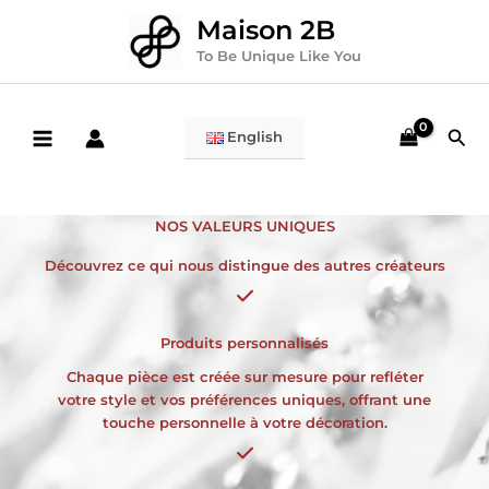
Aller
Maison 2B
au
contenu
To Be Unique Like You
Rec
English
NOS VALEURS UNIQUES
Découvrez ce qui nous distingue des autres créateurs
Produits personnalisés
Chaque pièce est créée sur mesure pour refléter
votre style et vos préférences uniques, offrant une
touche personnelle à votre décoration.